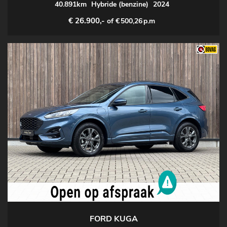
40.891km
Hybride (benzine)
2024
€ 26.900,-
of €
500,26
p.m
FORD KUGA