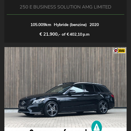
250 E BUSINESS SOLUTION AMG LIMITED
105.009km
Hybride (benzine)
2020
€ 21.900,-
of €
402,10
p.m