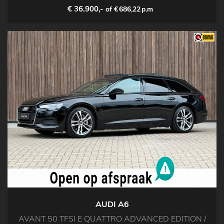
€ 36.900,-
of €
686,22
p.m
AUDI A6
AVANT 50 TFSI E QUATTRO ADVANCED EDITION /