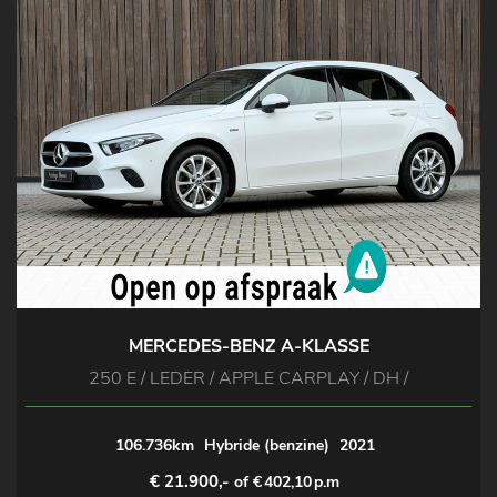
MERCEDES-BENZ A-KLASSE
250 E / LEDER / APPLE CARPLAY / DH /
106.736km
Hybride (benzine)
2021
€ 21.900,-
of €
402,10
p.m