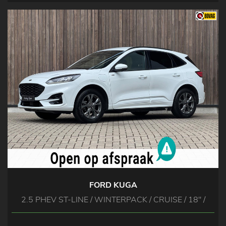
FORD KUGA
2.5 PHEV ST-LINE / WINTERPACK / CRUISE / 18'' /