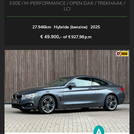
330E / M-PERFORMANCE / OPEN DAK / TREKHAAK /
LCI
27.946km
Hybride (benzine)
2025
€ 49.900,-
of €
927,98
p.m