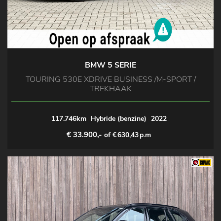
BMW 5 SERIE
TOURING 530E XDRIVE BUSINESS /M-SPORT /
TREKHAAK
117.746km
Hybride (benzine)
2022
€ 33.900,-
of €
630,43
p.m