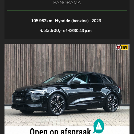
PANORAMA
105.982km
Hybride (benzine)
2023
€ 33.900,-
of €
630,43
p.m