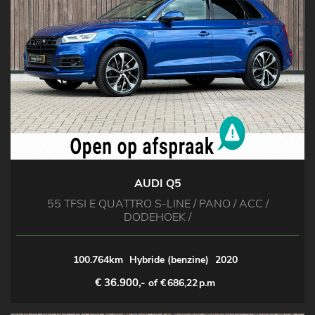
AUDI Q5
55 TFSI E QUATTRO S-LINE / PANO / ACC /
DODEHOEK /
100.764km
Hybride (benzine)
2020
€ 36.900,-
of €
686,22
p.m