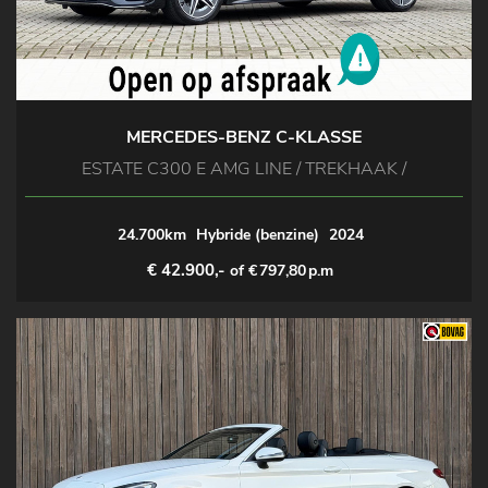
MERCEDES-BENZ C-KLASSE
ESTATE C300 E AMG LINE / TREKHAAK /
24.700km
Hybride (benzine)
2024
€ 42.900,-
of €
797,80
p.m