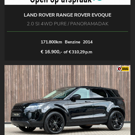
LAND ROVER RANGE ROVER EVOQUE
2.0 SI 4WD PURE / PANORAMADAK
171.800km
Benzine
2014
€ 16.900,-
of €
310,29
p.m