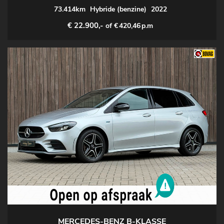
73.414km
Hybride (benzine)
2022
€ 22.900,-
of €
420,46
p.m
MERCEDES-BENZ B-KLASSE