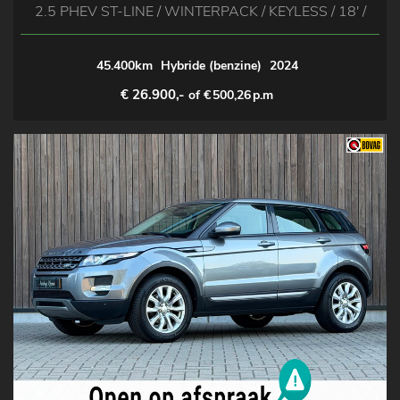
2.5 PHEV ST-LINE / WINTERPACK / KEYLESS / 18' /
45.400km
Hybride (benzine)
2024
€ 26.900,-
of €
500,26
p.m