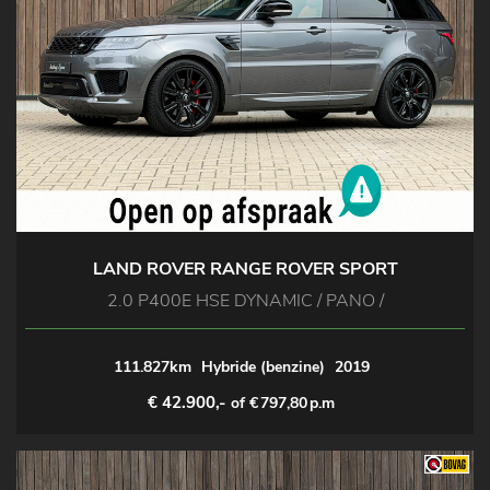
LAND ROVER RANGE ROVER SPORT
2.0 P400E HSE DYNAMIC / PANO /
111.827km
Hybride (benzine)
2019
€ 42.900,-
of €
797,80
p.m