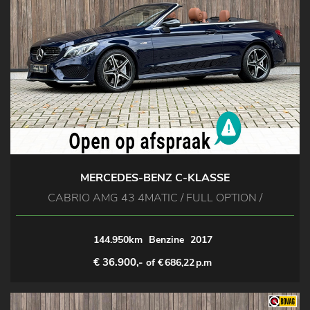
MERCEDES-BENZ C-KLASSE
CABRIO AMG 43 4MATIC / FULL OPTION /
144.950km
Benzine
2017
€ 36.900,-
of €
686,22
p.m