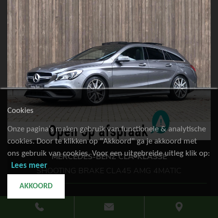
Cookies
Onze pagina’s maken gebruik van functionele & analytische
cookies. Door te klikken op "Akkoord" ga je akkoord met
ons gebruik van cookies. Voor een uitgebreide uitleg klik op:
MERCEDES-BENZ CLA-KLASSE
Lees meer
SHOOTING BRAKE CLA45 AMG 4MATIC
AKKOORD
79.299km
Benzine
2017
€ 27.900,-
of €
518,85
p.m