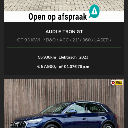
AUDI E-TRON GT
GT 93 KWH / B&O / ACC / 21' / 360 / LASER /
55.938km
Elektrisch
2023
€ 57.900,-
of €
1.076,76
p.m