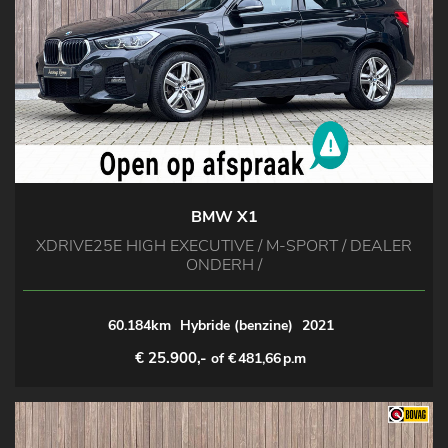
BMW X1
XDRIVE25E HIGH EXECUTIVE / M-SPORT / DEALER
ONDERH /
60.184km
Hybride (benzine)
2021
€ 25.900,-
of €
481,66
p.m