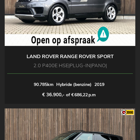
LAND ROVER RANGE ROVER SPORT
2.0 P400E HSE|PLUG-IN|PANO|
90.785km
Hybride (benzine)
2019
€ 36.900,-
of €
686,22
p.m