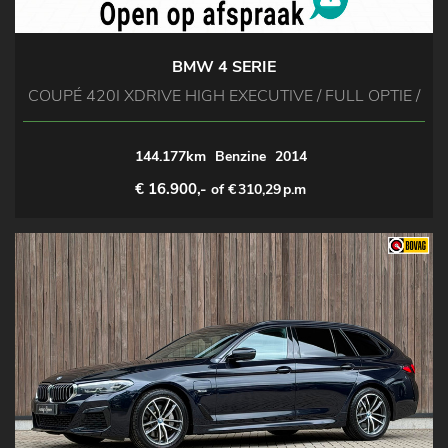
BMW 4 SERIE
COUPÉ 420I XDRIVE HIGH EXECUTIVE / FULL OPTIE /
144.177km
Benzine
2014
€ 16.900,-
of €
310,29
p.m