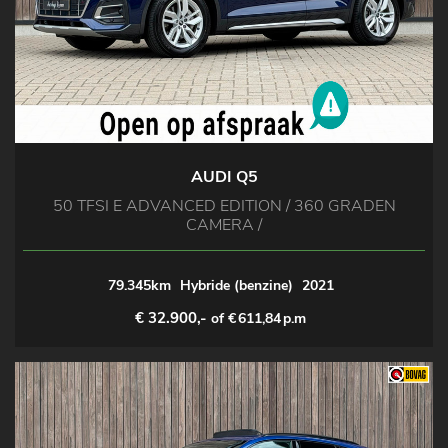
AUDI Q5
50 TFSI E ADVANCED EDITION / 360 GRADEN
CAMERA /
79.345km
Hybride (benzine)
2021
€ 32.900,-
of €
611,84
p.m