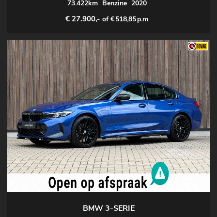
73.422km
Benzine
2020
€ 27.900,-
of €
518,85
p.m
BMW 3-SERIE