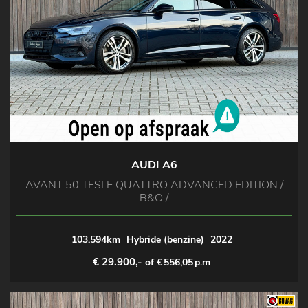
AUDI A6
AVANT 50 TFSI E QUATTRO ADVANCED EDITION /
B&O /
103.594km
Hybride (benzine)
2022
€ 29.900,-
of €
556,05
p.m