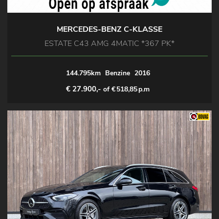
MERCEDES-BENZ C-KLASSE
ESTATE C43 AMG 4MATIC *367 PK*
144.795km
Benzine
2016
€ 27.900,-
of €
518,85
p.m