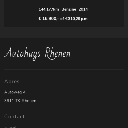
144.177km
Benzine
2014
€ 16.900,-
of €
310,29
p.m
Adres
Autoweg 4
3911 TK Rhenen
Contact
E-mail