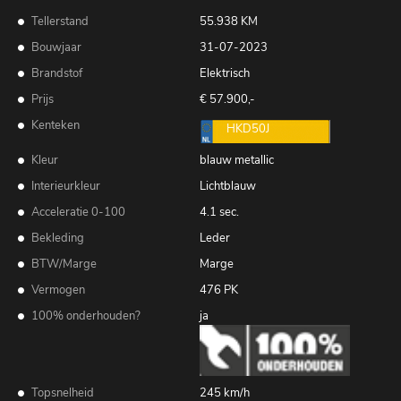
Tellerstand
55.938 KM
Bouwjaar
31-07-2023
Brandstof
Elektrisch
Prijs
€ 57.900,-
Kenteken
HKD50J
Kleur
blauw metallic
Interieurkleur
Lichtblauw
Acceleratie 0-100
4.1 sec.
Bekleding
Leder
BTW/Marge
Marge
Vermogen
476 PK
100% onderhouden?
ja
Topsnelheid
245 km/h