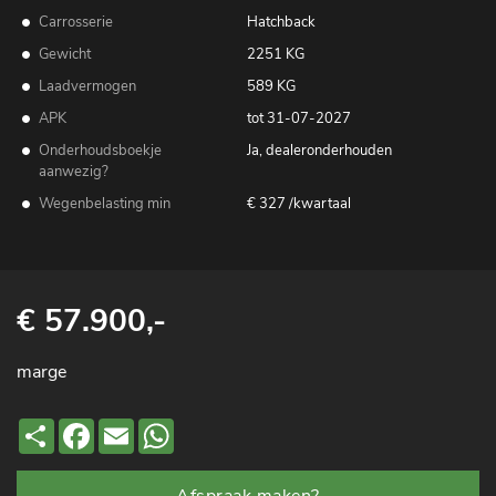
Carrosserie
Hatchback
Gewicht
2251 KG
Laadvermogen
589 KG
APK
tot 31-07-2027
Onderhoudsboekje
Ja, dealeronderhouden
aanwezig?
Wegenbelasting min
€ 327 /kwartaal
€ 57.900,-
marge
Deel
Facebook
Email
WhatsApp
Afspraak maken?