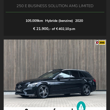
250 E BUSINESS SOLUTION AMG LIMITED
105.009km
Hybride (benzine)
2020
€ 21.900,-
of €
402,10
p.m