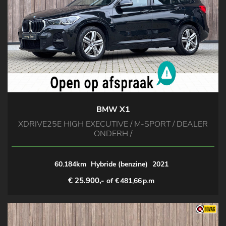
BMW X1
XDRIVE25E HIGH EXECUTIVE / M-SPORT / DEALER
ONDERH /
60.184km
Hybride (benzine)
2021
€ 25.900,-
of €
481,66
p.m