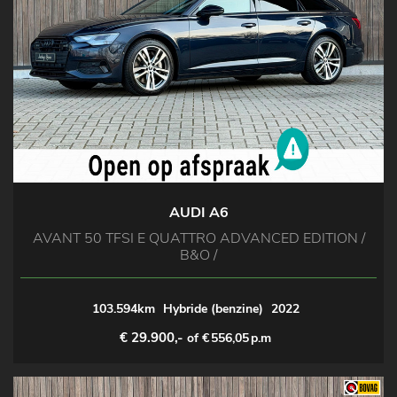
AUDI A6
AVANT 50 TFSI E QUATTRO ADVANCED EDITION /
B&O /
103.594km
Hybride (benzine)
2022
€ 29.900,-
of €
556,05
p.m