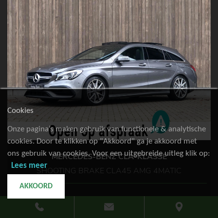
Cookies
Onze pagina’s maken gebruik van functionele & analytische
cookies. Door te klikken op "Akkoord" ga je akkoord met
ons gebruik van cookies. Voor een uitgebreide uitleg klik op:
MERCEDES-BENZ CLA-KLASSE
Lees meer
SHOOTING BRAKE CLA45 AMG 4MATIC
AKKOORD
79.299km
Benzine
2017
€ 27.900,-
of €
518,85
p.m