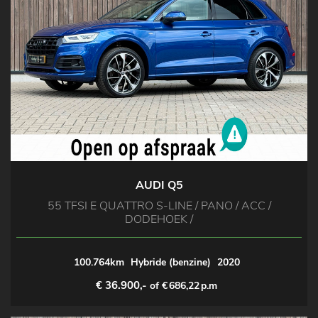
AUDI Q5
55 TFSI E QUATTRO S-LINE / PANO / ACC /
DODEHOEK /
100.764km
Hybride (benzine)
2020
€ 36.900,-
of €
686,22
p.m