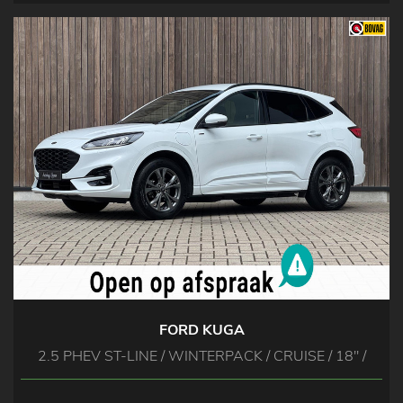
FORD KUGA
2.5 PHEV ST-LINE / WINTERPACK / CRUISE / 18'' /