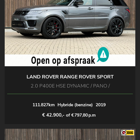
LAND ROVER RANGE ROVER SPORT
2.0 P400E HSE DYNAMIC / PANO /
111.827km
Hybride (benzine)
2019
€ 42.900,-
of €
797,80
p.m