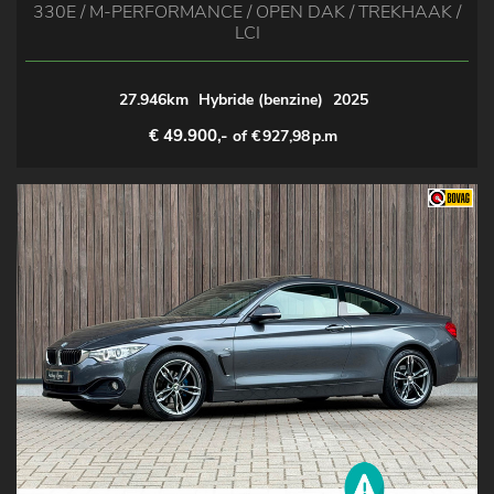
330E / M-PERFORMANCE / OPEN DAK / TREKHAAK /
LCI
27.946km
Hybride (benzine)
2025
€ 49.900,-
of €
927,98
p.m