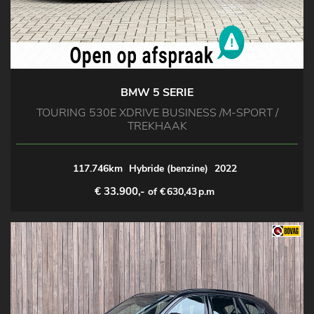
BMW 5 SERIE
TOURING 530E XDRIVE BUSINESS /M-SPORT /
TREKHAAK
117.746km
Hybride (benzine)
2022
€ 33.900,-
of €
630,43
p.m