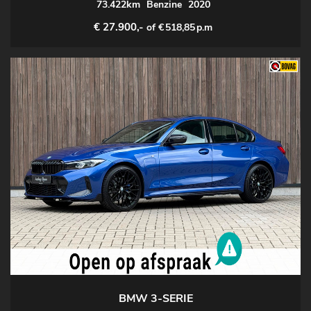
73.422km
Benzine
2020
€ 27.900,-
of €
518,85
p.m
BMW 3-SERIE