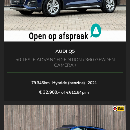
AUDI Q5
50 TFSI E ADVANCED EDITION / 360 GRADEN
CAMERA /
79.345km
Hybride (benzine)
2021
€ 32.900,-
of €
611,84
p.m