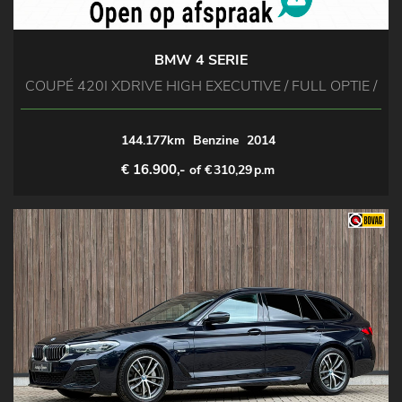
BMW 4 SERIE
COUPÉ 420I XDRIVE HIGH EXECUTIVE / FULL OPTIE /
144.177km
Benzine
2014
€ 16.900,-
of €
310,29
p.m