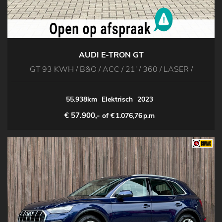
AUDI E-TRON GT
GT 93 KWH / B&O / ACC / 21' / 360 / LASER /
55.938km
Elektrisch
2023
€ 57.900,-
of €
1.076,76
p.m