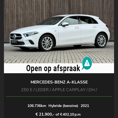
MERCEDES-BENZ A-KLASSE
250 E / LEDER / APPLE CARPLAY / DH /
106.736km
Hybride (benzine)
2021
€ 21.900,-
of €
402,10
p.m