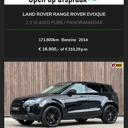
LAND ROVER RANGE ROVER EVOQUE
2.0 SI 4WD PURE / PANORAMADAK
171.800km
Benzine
2014
€ 16.900,-
of €
310,29
p.m