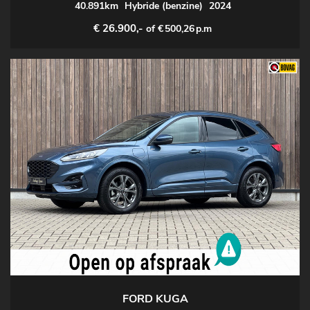
40.891km
Hybride (benzine)
2024
€ 26.900,-
of €
500,26
p.m
FORD KUGA