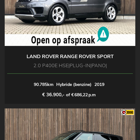
LAND ROVER RANGE ROVER SPORT
2.0 P400E HSE|PLUG-IN|PANO|
90.785km
Hybride (benzine)
2019
€ 36.900,-
of €
686,22
p.m