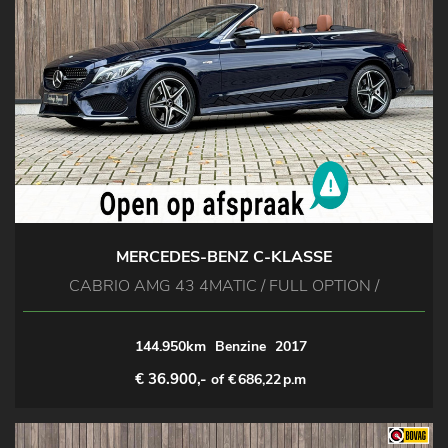
MERCEDES-BENZ C-KLASSE
CABRIO AMG 43 4MATIC / FULL OPTION /
144.950km
Benzine
2017
€ 36.900,-
of €
686,22
p.m