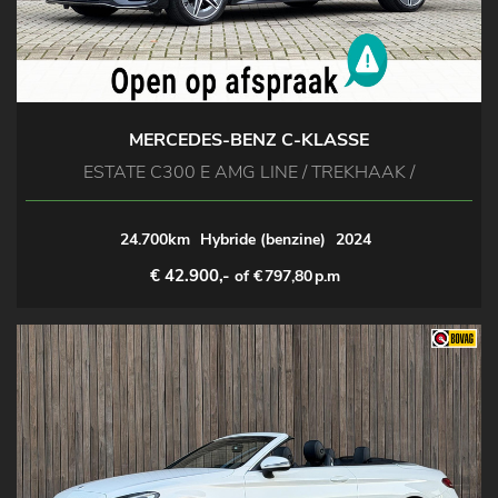
MERCEDES-BENZ C-KLASSE
ESTATE C300 E AMG LINE / TREKHAAK /
24.700km
Hybride (benzine)
2024
€ 42.900,-
of €
797,80
p.m