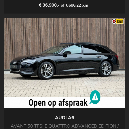
€ 36.900,-
of €
686,22
p.m
AUDI A6
AVANT 50 TFSI E QUATTRO ADVANCED EDITION /