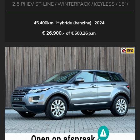
2.5 PHEV ST-LINE / WINTERPACK / KEYLESS / 18' /
45.400km
Hybride (benzine)
2024
€ 26.900,-
of €
500,26
p.m