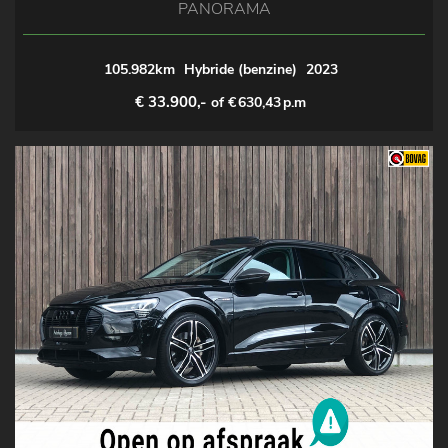
PANORAMA
105.982km
Hybride (benzine)
2023
€ 33.900,-
of €
630,43
p.m