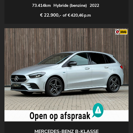
73.414km
Hybride (benzine)
2022
€ 22.900,-
of €
420,46
p.m
MERCEDES-BENZ B-KLASSE