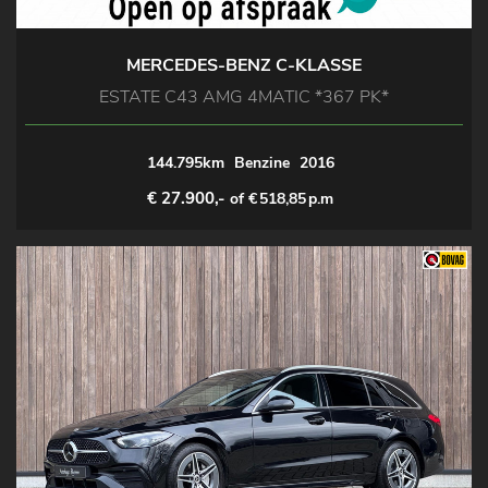
MERCEDES-BENZ C-KLASSE
ESTATE C43 AMG 4MATIC *367 PK*
144.795km
Benzine
2016
€ 27.900,-
of €
518,85
p.m