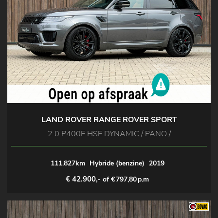
LAND ROVER RANGE ROVER SPORT
2.0 P400E HSE DYNAMIC / PANO /
111.827km
Hybride (benzine)
2019
€ 42.900,-
of €
797,80
p.m