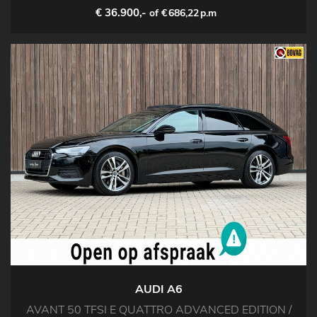
€ 36.900,-
of €
686,22
p.m
AUDI A6
AVANT 50 TFSI E QUATTRO ADVANCED EDITION /