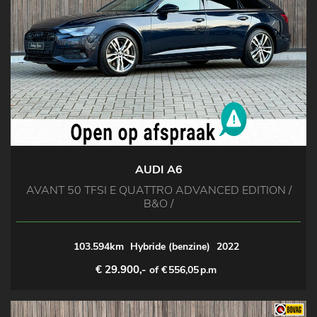
AUDI A6
AVANT 50 TFSI E QUATTRO ADVANCED EDITION /
B&O /
103.594km
Hybride (benzine)
2022
€ 29.900,-
of €
556,05
p.m