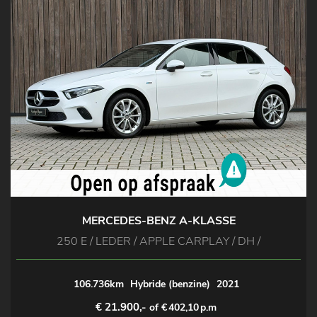
MERCEDES-BENZ A-KLASSE
250 E / LEDER / APPLE CARPLAY / DH /
106.736km
Hybride (benzine)
2021
€ 21.900,-
of €
402,10
p.m