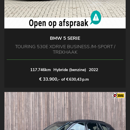
BMW 5 SERIE
TOURING 530E XDRIVE BUSINESS /M-SPORT /
TREKHAAK
117.746km
Hybride (benzine)
2022
€ 33.900,-
of €
630,43
p.m