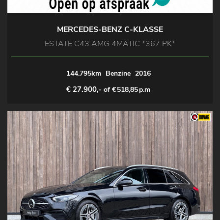
MERCEDES-BENZ C-KLASSE
ESTATE C43 AMG 4MATIC *367 PK*
144.795km
Benzine
2016
€ 27.900,-
of €
518,85
p.m