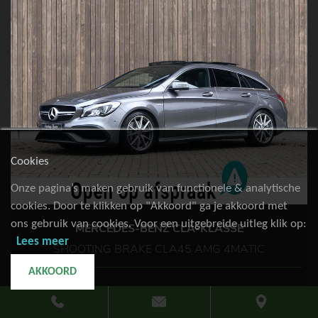
Cookies
Onze pagina’s maken gebruik van functionele & analytische
cookies. Door te klikken op "Akkoord" ga je akkoord met
ons gebruik van cookies. Voor een uitgebreide uitleg klik op:
MERCEDES-BENZ CLA-KLASSE
Lees meer
SHOOTING BRAKE CLA45 AMG 4MATIC
AKKOORD
79.299km
Benzine
2017
€ 27.900,-
of €
518,85
p.m