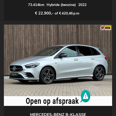
73.414km
Hybride (benzine)
2022
€ 22.900,-
of €
420,46
p.m
MERCEDES-BENZ B-KLASSE