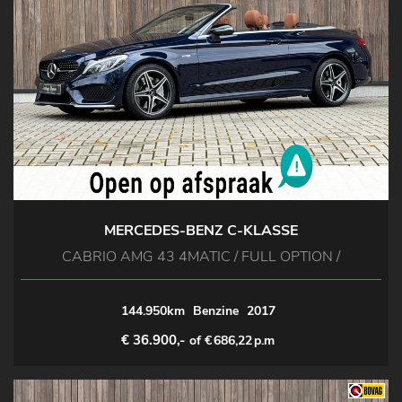
MERCEDES-BENZ C-KLASSE
CABRIO AMG 43 4MATIC / FULL OPTION /
144.950km
Benzine
2017
€ 36.900,-
of €
686,22
p.m