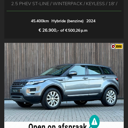
2.5 PHEV ST-LINE / WINTERPACK / KEYLESS / 18' /
45.400km
Hybride (benzine)
2024
€ 26.900,-
of €
500,26
p.m