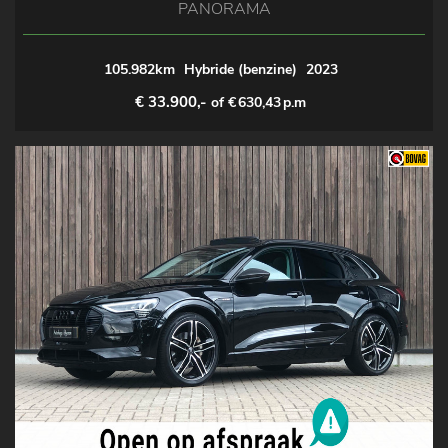
PANORAMA
105.982km
Hybride (benzine)
2023
€ 33.900,-
of €
630,43
p.m