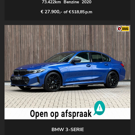
73.422km
Benzine
2020
€ 27.900,-
of €
518,85
p.m
BMW 3-SERIE