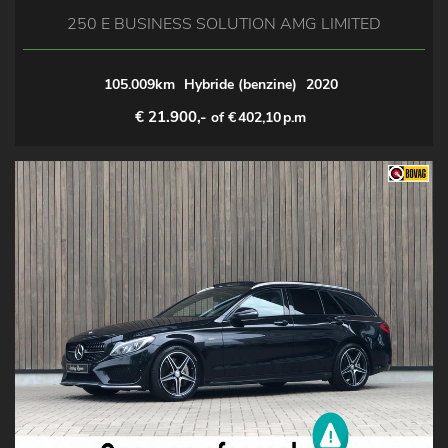
250 E BUSINESS SOLUTION AMG LIMITED
105.009km
Hybride (benzine)
2020
€ 21.900,-
of €
402,10
p.m