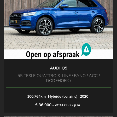
AUDI Q5
55 TFSI E QUATTRO S-LINE / PANO / ACC /
DODEHOEK /
100.764km
Hybride (benzine)
2020
€ 36.900,-
of €
686,22
p.m