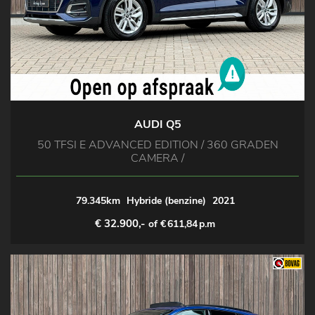
AUDI Q5
50 TFSI E ADVANCED EDITION / 360 GRADEN
CAMERA /
79.345km
Hybride (benzine)
2021
€ 32.900,-
of €
611,84
p.m