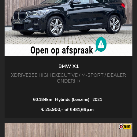
BMW X1
XDRIVE25E HIGH EXECUTIVE / M-SPORT / DEALER
ONDERH /
60.184km
Hybride (benzine)
2021
€ 25.900,-
of €
481,66
p.m