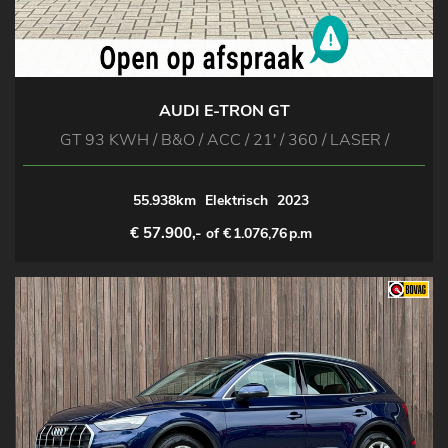
AUDI E-TRON GT
GT 93 KWH / B&O / ACC / 21' / 360 / LASER /
55.938km
Elektrisch
2023
€ 57.900,-
of €
1.076,76
p.m