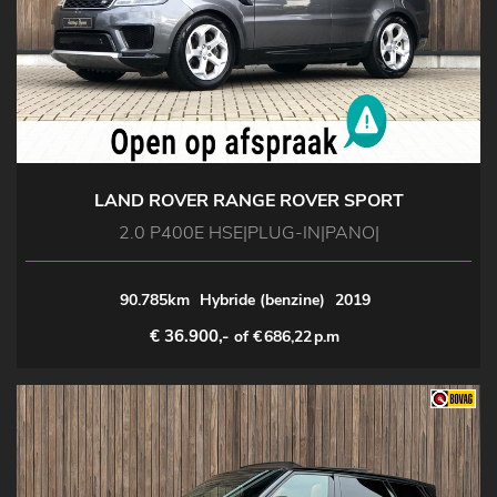
LAND ROVER RANGE ROVER SPORT
2.0 P400E HSE|PLUG-IN|PANO|
90.785km
Hybride (benzine)
2019
€ 36.900,-
of €
686,22
p.m