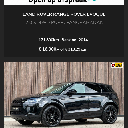
LAND ROVER RANGE ROVER EVOQUE
2.0 SI 4WD PURE / PANORAMADAK
171.800km
Benzine
2014
€ 16.900,-
of €
310,29
p.m