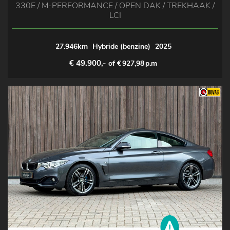
330E / M-PERFORMANCE / OPEN DAK / TREKHAAK /
LCI
27.946km
Hybride (benzine)
2025
€ 49.900,-
of €
927,98
p.m