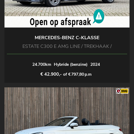
MERCEDES-BENZ C-KLASSE
ESTATE C300 E AMG LINE / TREKHAAK /
24.700km
Hybride (benzine)
2024
€ 42.900,-
of €
797,80
p.m