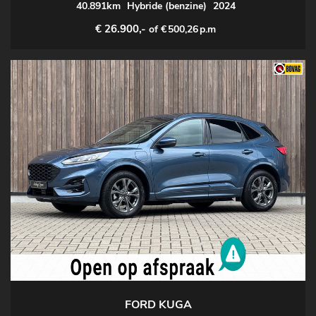
40.891km
Hybride (benzine)
2024
€ 26.900,-
of €
500,26
p.m
FORD KUGA