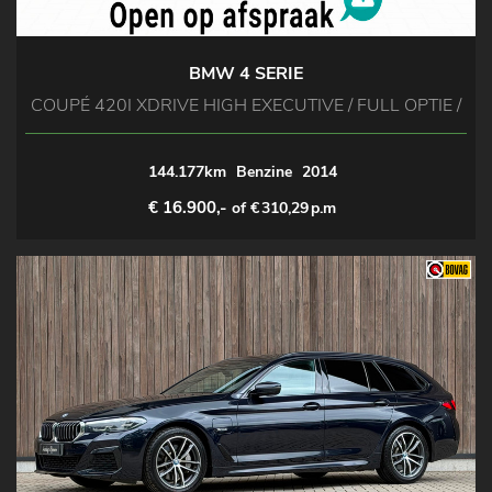
BMW 4 SERIE
COUPÉ 420I XDRIVE HIGH EXECUTIVE / FULL OPTIE /
144.177km
Benzine
2014
€ 16.900,-
of €
310,29
p.m