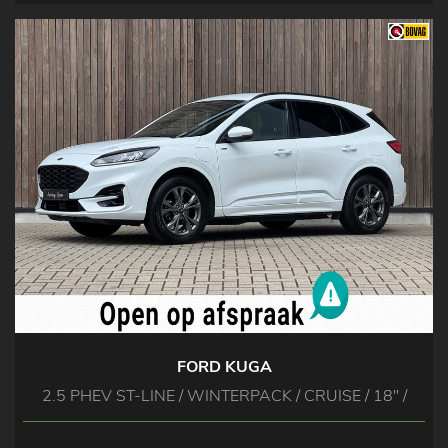
FORD KUGA
2.5 PHEV ST-LINE / WINTERPACK / CRUISE / 18'' /