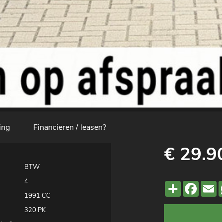
ing
Financieren / leasen?
€ 29.9
BTW
4
Deel
Faceb
E
1991 CC
320 PK