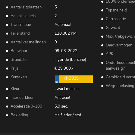
100% onderhou
Aantal zitplaatsen
5
Topsnelheid
Aantal sleutels
2
Carrosserie
Transmissie
Automaat
Gewicht
Tellerstand
120.802 KM
Max. trekgewich
Aantal versnellingen
9
Laadvermogen
Bouwjaar
09-03-2022
APK
Brandstof
Hybride (benzine)
Onderhoudsboe
Prijs
€ 29.900,-
aanwezig?
Kenteken
Gemiddeld verbr
KRB92S
Wegenbelasting
Kleur
zwart metallic
Interieurkleur
Antraciet
Acceleratie 0-100
5.9 sec.
Bekleding
Half leder / stof