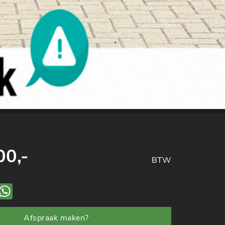
00,-
BTW
ook
mail
WhatsApp
Afspraak maken?