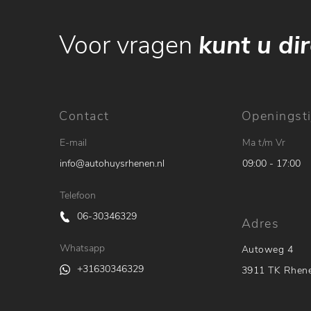
Voor vragen
kunt u dir
Contact
Openingsti
E-mail
Ma t/m Vr
info@autohuysrhenen.nl
09:00 - 17:00
Telefoon
06-30346329
Adres
Whatsapp
Autoweg 4
+31630346329
3911 TK Rhen