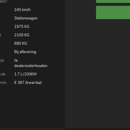
den?
245 km/h
Stationwagon
1975 KG
t
2100 KG
680 KG
Bij aflevering
kje
Ja,
dealeronderhouden
uik
1.7 L/100KM
 min
€ 387 /kwartaal