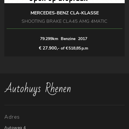
MERCEDES-BENZ CLA-KLASSE
SHOOTING BRAKE CLA45 AMG 4MATIC
79.299km
Benzine
2017
€ 27.900,-
of €
518,85
p.m
Adres
Autoweg 4