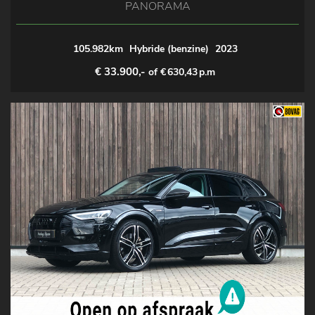
PANORAMA
105.982km
Hybride (benzine)
2023
€ 33.900,-
of €
630,43
p.m