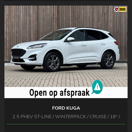
FORD KUGA
2.5 PHEV ST-LINE / WINTERPACK / CRUISE / 18'' /