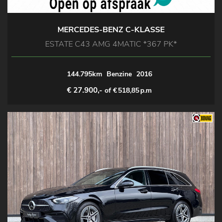
MERCEDES-BENZ C-KLASSE
ESTATE C43 AMG 4MATIC *367 PK*
144.795km
Benzine
2016
€ 27.900,-
of €
518,85
p.m