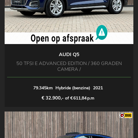
AUDI Q5
50 TFSI E ADVANCED EDITION / 360 GRADEN
CAMERA /
79.345km
Hybride (benzine)
2021
€ 32.900,-
of €
611,84
p.m