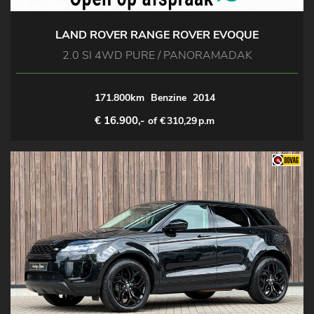
LAND ROVER RANGE ROVER EVOQUE
2.0 SI 4WD PURE / PANORAMADAK
171.800km
Benzine
2014
€ 16.900,-
of €
310,29
p.m