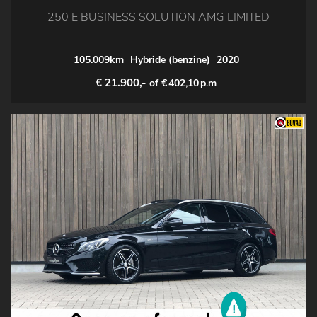
250 E BUSINESS SOLUTION AMG LIMITED
105.009km
Hybride (benzine)
2020
€ 21.900,-
of €
402,10
p.m