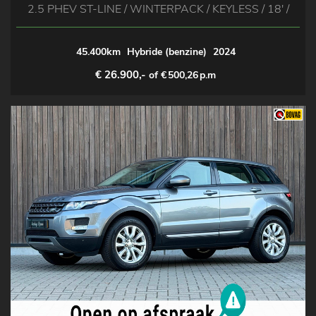
2.5 PHEV ST-LINE / WINTERPACK / KEYLESS / 18' /
45.400km
Hybride (benzine)
2024
€ 26.900,-
of €
500,26
p.m