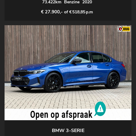
73.422km
Benzine
2020
€ 27.900,-
of €
518,85
p.m
BMW 3-SERIE