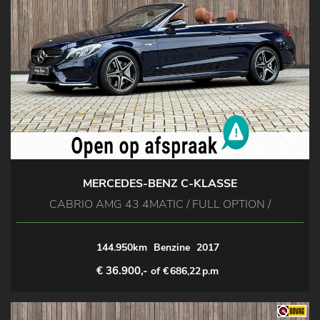
MERCEDES-BENZ C-KLASSE
CABRIO AMG 43 4MATIC / FULL OPTION /
144.950km
Benzine
2017
€ 36.900,-
of €
686,22
p.m