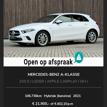
MERCEDES-BENZ A-KLASSE
250 E / LEDER / APPLE CARPLAY / DH /
106.736km
Hybride (benzine)
2021
€ 21.900,-
of €
402,10
p.m