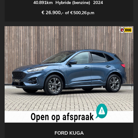
40.891km
Hybride (benzine)
2024
€ 26.900,-
of €
500,26
p.m
FORD KUGA