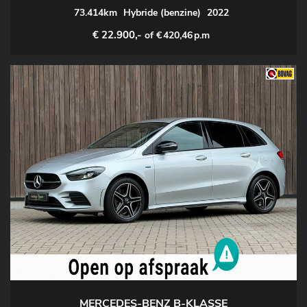
73.414km
Hybride (benzine)
2022
€ 22.900,-
of €
420,46
p.m
MERCEDES-BENZ B-KLASSE