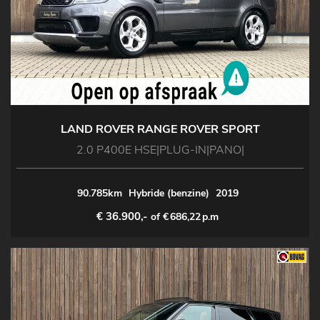
LAND ROVER RANGE ROVER SPORT
2.0 P400E HSE|PLUG-IN|PANO|
90.785km
Hybride (benzine)
2019
€ 36.900,-
of €
686,22
p.m