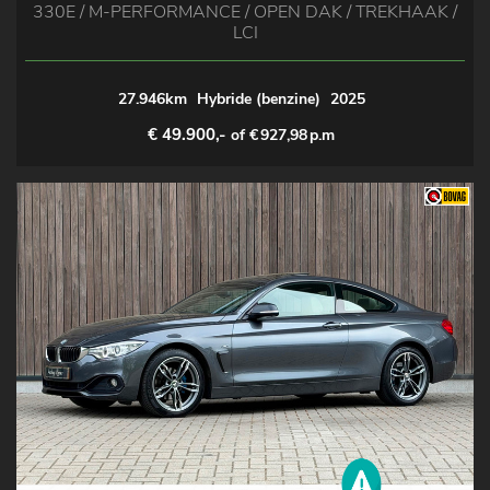
330E / M-PERFORMANCE / OPEN DAK / TREKHAAK /
LCI
27.946km
Hybride (benzine)
2025
€ 49.900,-
of €
927,98
p.m