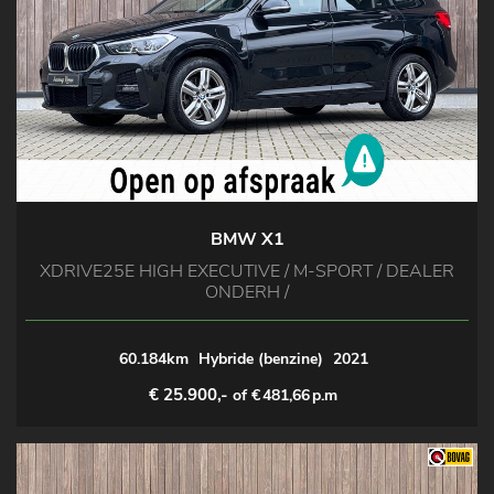
BMW X1
XDRIVE25E HIGH EXECUTIVE / M-SPORT / DEALER
ONDERH /
60.184km
Hybride (benzine)
2021
€ 25.900,-
of €
481,66
p.m