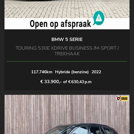
BMW 5 SERIE
TOURING 530E XDRIVE BUSINESS /M-SPORT /
TREKHAAK
117.746km
Hybride (benzine)
2022
€ 33.900,-
of €
630,43
p.m