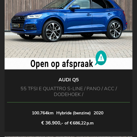
AUDI Q5
55 TFSI E QUATTRO S-LINE / PANO / ACC /
DODEHOEK /
100.764km
Hybride (benzine)
2020
€ 36.900,-
of €
686,22
p.m