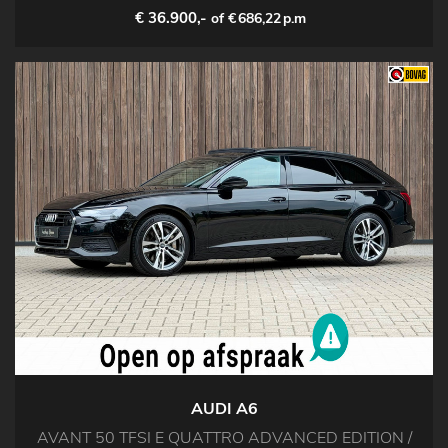
€ 36.900,-
of €
686,22
p.m
AUDI A6
AVANT 50 TFSI E QUATTRO ADVANCED EDITION /