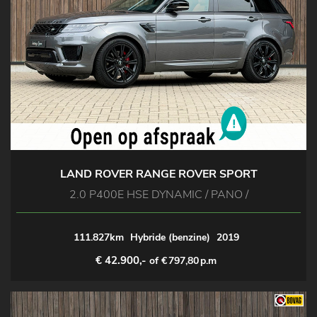
LAND ROVER RANGE ROVER SPORT
2.0 P400E HSE DYNAMIC / PANO /
111.827km
Hybride (benzine)
2019
€ 42.900,-
of €
797,80
p.m