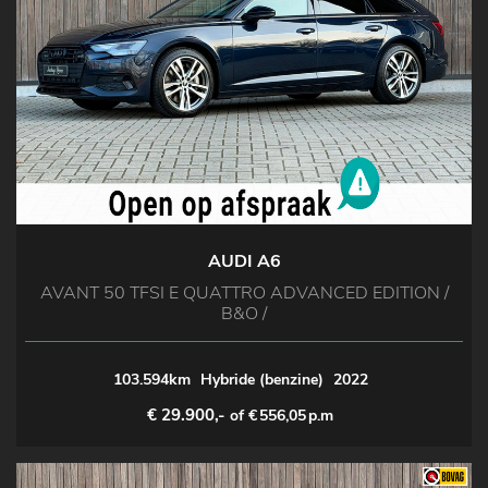
AUDI A6
AVANT 50 TFSI E QUATTRO ADVANCED EDITION /
B&O /
103.594km
Hybride (benzine)
2022
€ 29.900,-
of €
556,05
p.m