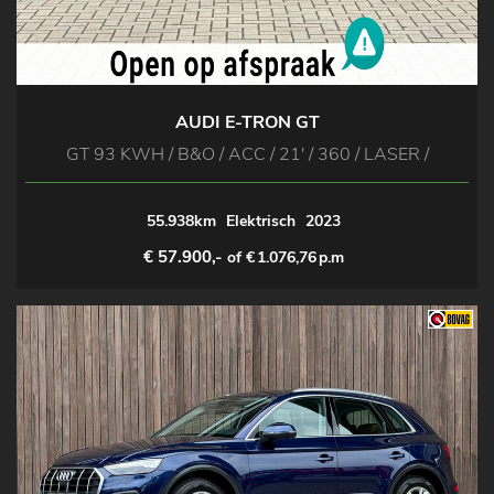
AUDI E-TRON GT
GT 93 KWH / B&O / ACC / 21' / 360 / LASER /
55.938km
Elektrisch
2023
€ 57.900,-
of €
1.076,76
p.m