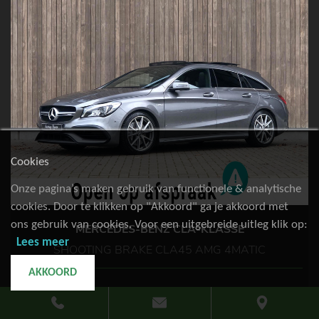
Cookies
Onze pagina’s maken gebruik van functionele & analytische
cookies. Door te klikken op "Akkoord" ga je akkoord met
ons gebruik van cookies. Voor een uitgebreide uitleg klik op:
MERCEDES-BENZ CLA-KLASSE
Lees meer
SHOOTING BRAKE CLA45 AMG 4MATIC
AKKOORD
79.299km
Benzine
2017
€ 27.900,-
of €
518,85
p.m