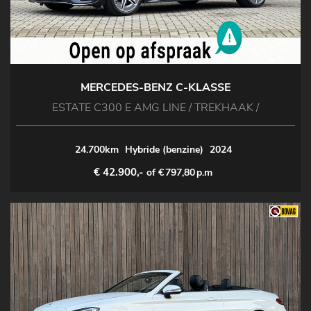
MERCEDES-BENZ C-KLASSE
ESTATE C300 E AMG LINE / TREKHAAK /
24.700km
Hybride (benzine)
2024
€ 42.900,-
of €
797,80
p.m