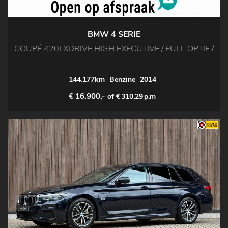
BMW 4 SERIE
COUPÉ 420I XDRIVE HIGH EXECUTIVE / FULL OPTIE /
144.177km
Benzine
2014
€ 16.900,-
of €
310,29
p.m